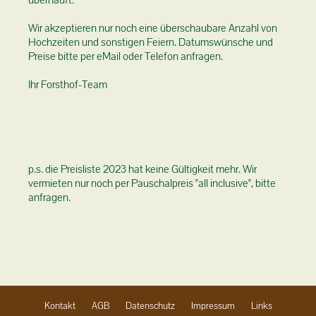
überhäuft.
Wir akzeptieren nur noch eine überschaubare Anzahl von
Hochzeiten und sonstigen Feiern. Datumswünsche und
Preise bitte per eMail oder Telefon anfragen.
Ihr Forsthof-Team
p.s. die Preisliste 2023 hat keine Gültigkeit mehr. Wir
vermieten nur noch per Pauschalpreis "all inclusive", bitte
anfragen.
Navigation
Kontakt
AGB
Datenschutz
Impressum
Links